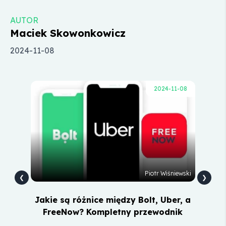
AUTOR
Maciek Skowonkowicz
2024-11-08
-08
2024-11-08
owak
Piotr Wiśniewski
❮
❯
r i
Jakie są różnice między Bolt, Uber, a
Jak
rów
FreeNow? Kompletny przewodnik
Bo