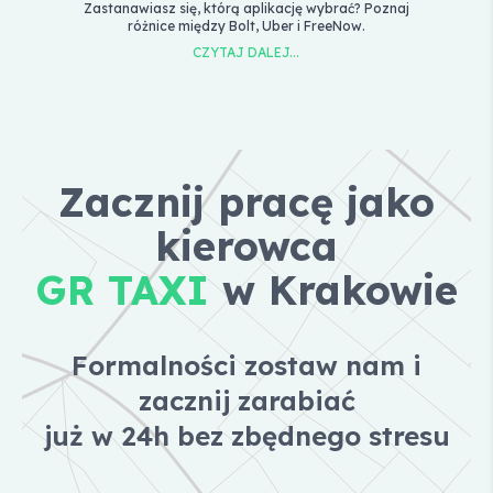
cji
Zastanawiasz się, którą aplikację wybrać? Poznaj
Po
różnice między Bolt, Uber i FreeNow.
b
CZYTAJ DALEJ...
Zacznij pracę jako
kierowca
GR TAXI
w Krakowie
Formalności zostaw nam i
zacznij zarabiać
już w 24h bez zbędnego stresu