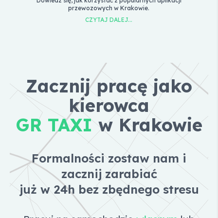
Dowiedz się, jak korzystać z popularnych aplikacji
Za
przewozowych w Krakowie.
sług
CZYTAJ DALEJ...
Zacznij pracę jako
kierowca
GR TAXI
w Krakowie
Formalności zostaw nam i
zacznij zarabiać
już w 24h bez zbędnego stresu