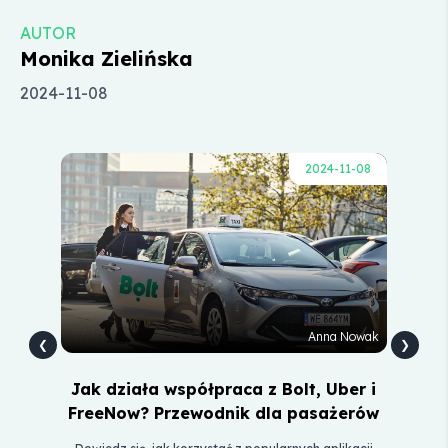
AUTOR
Monika Zielińska
2024-11-08
-08
2024-11-08
wicz
Anna Nowak
❮
❯
Jak działa współpraca z Bolt, Uber i
Ja
ską
FreeNow? Przewodnik dla pasażerów